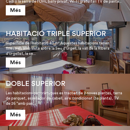
Cadí o la serra de l'Orri, bany privat, Wi-Fi gratuïta i TV de panta...
Més
HABITACIÓ TRIPLE SUPERIOR
Superfície de l'habitació 40 m² Aquestes habitacions tenen
finestrals amb vista sobre la Seu d'Urgell, la vall de la Ribera
d'Urgellet, la se...
Més
DOBLE SUPERIOR
Les habitacions panoràmiques es tracten de 2 noves plantes, terra
de parquet, assecador de cabell, aire condicionat (5a planta), TV
de 26 "amb pan...
Més