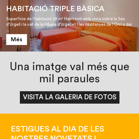
HABITACIÓ TRIPLE BÀSICA
Superfície de l'habitació 28 m² Habitació amb vista sobre la Seu
d'Urgell i la vall de la Ribera d'Urgellet i les muntanyes de l'Orri o del
...
Més
Una imatge val més que
mil paraules
ESTIGUES AL DIA DE LES
NOSTRES NOVETATS I