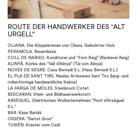
ROUTE DER HANDWERKER DES "ALT
URGELL“
OLIANA. Die Klöpplerinnen von Oliana. Gebohrter Holz
PERAMOLA. Bauernkäse
COLL DE NARGO. Konditorei und “Forn Reig" (Bäckerei Reig)
ALINYÀ. Körbe des "Vall d'Alinyà" (Tal von Alinyà)
NOVES DE SEGRE. Casa Bernadí S.L. (Haus Bernadí S.L.)
EL PLA DE SANT TIRS. Neules Artesanes Sant Tirs (lang- und
rollenförmige handwerkliche Kekse)
LA FARGA DE MOLES. Steinbruch Cotet
BESCARAN. Stein- und Bildhauerwerkstatt
ARSÈGUEL. Elektrisches Wollunternehmen "Pont d'Arsèguel
S.L."
BAR. Käse Baridá
OSSERA. "Serrat Gros"
TUIXÉN. Kräuter vom Cadí