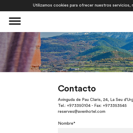
Utilizamos cookies para ofrecer nuestros servicios, r
Contacto
Avinguda de Pau Claris, 24, La Seu d'Urge
Tel.: +973350104 - Fax: +973353545
reserves@avenhotel.com
Nombre*