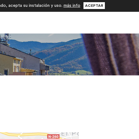
ndo, acepta su instalación y uso.
más info
ACEPTAR